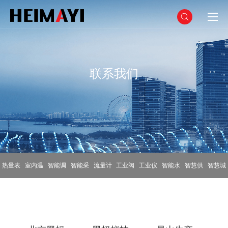
联系我们
热量表
室内温
智能调
智能采
流量计
工业阀
工业仪
智能水
智慧供
智慧城
控器
节阀
集终端
门
表
表
热平台
市