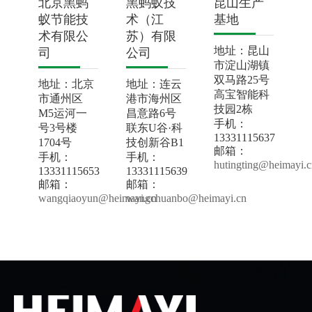
北京黑蚂
黑蚂蚁技
昆山生产
蚁节能技
术（江
基地
术有限公
苏）有限
地址：昆山
司
公司
市淀山湖镇
双马路25号
地址：北京
地址：连云
高宝智能科
市通州区
港市海州区
技园2栋
M5运河一
昌意路6号
手机：
号3号楼
联东U谷·科
13331115637
1704号
技创新谷B1
邮箱
：
手机：
手机：
hutingting@heimayi.c
13331115653
13331115639
邮箱
：
邮箱
：
wangqiaoyun@heimayi.cn
wangchuanbo@heimayi.cn