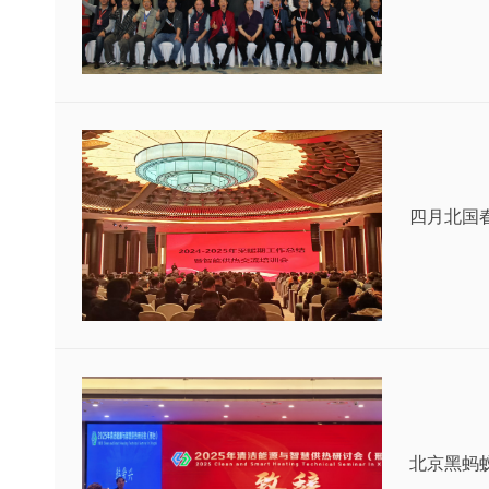
四月北国
北京黑蚂