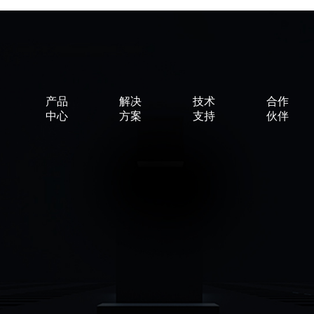
产品
解决
技术
合作
中心
方案
支持
伙伴