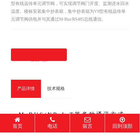
型有线远传单元调节阀，可实现调节阀门开度、监测进水回水
温度。楼栋安装集中抄表箱，集中抄表箱为V9型有线远传单
元调节阀供电并与其通过M-Bus/RS485总线通信。
在线询价
产品详情
技术规格
M - B U S / N B - I o T 等 多 种 通 讯 方 式
支 持 双 测 温 探 头 ，双 侧 压
首页
电话
留言
回到顶部
机 械 刻 度 显 示 ，手 动 开 关