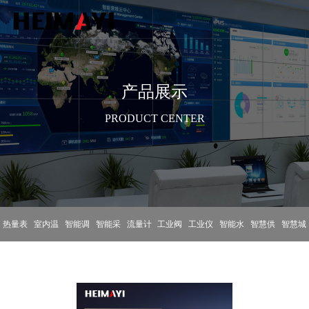
产品展示
PRODUCT CENTER
热量表
室内温
智能调
智能采
流量计
工业阀
工业仪
智能水
智慧供
智慧城
控器
节阀
集终端
门
表
表
热平台
市